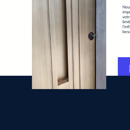
Nou
impe
votr
limi
l’in
beso