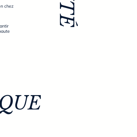
ien chez
antir
haute
IQUE