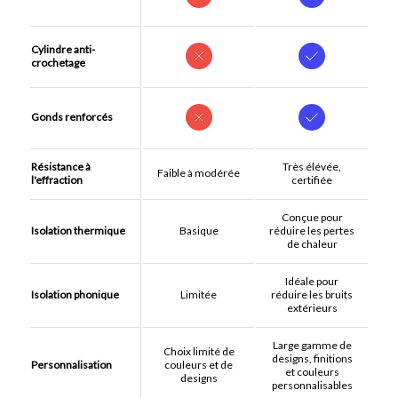
Cylindre anti-
crochetage
Gonds renforcés
Résistance à
Très élévée,
Faible à modérée
l'effraction
certifiée
Conçue pour
Isolation thermique
Basique
réduire les pertes
de chaleur
Idéale pour
Isolation phonique
Limitée
réduire les bruits
extérieurs
Large gamme de
Choix limité de
designs, finitions
Personnalisation
couleurs et de
et couleurs
designs
personnalisables