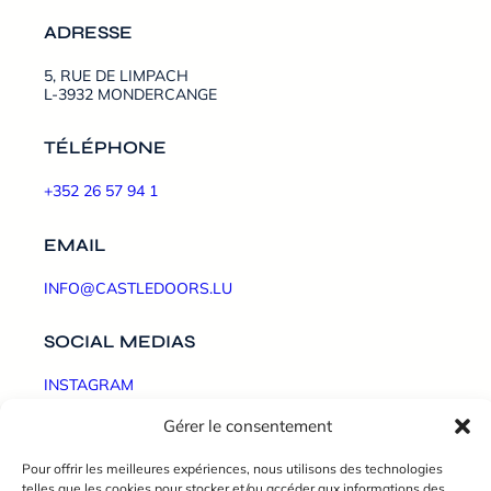
ADRESSE
5, RUE DE LIMPACH
L-3932 MONDERCANGE
TÉLÉPHONE
+352 26 57 94 1
EMAIL
INFO@CASTLEDOORS.LU
SOCIAL MEDIAS
INSTAGRAM
Gérer le consentement
LINKEDIN
Pour offrir les meilleures expériences, nous utilisons des technologies
FACEBOOK
telles que les cookies pour stocker et/ou accéder aux informations des