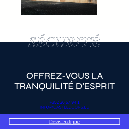
SÉCURITÉ
SÉCURITÉ
OFFREZ-VOUS LA
TRANQUILITÉ D’ESPRIT
+352 26 57 94 1
INFO@CASTLEDOORS.LU
Devis en ligne